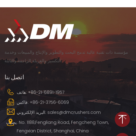
مؤسسة ذات تقنية عالية تدمج البحث والتطوير والإنتاج والمبيعات وخدمة
التكسير والغربلة الزاحفة والثابتة.
اتصل بنا
+86-21-6891-1957
هاتف:
+86-21-3756-6069
فاكس:
البريد الإلكتروني: sales@dmcrushers.com
يضيف: No. 1188,Fengliang Road, Fengcheng Town,
Fengxian District, Shanghai, China