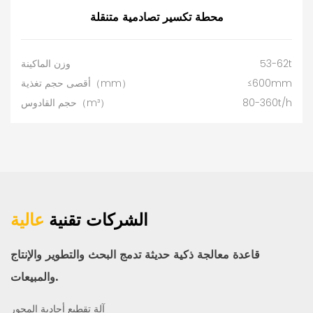
محطة تكسير تصادمية متنقلة
53-62t
وزن الماكينة
≤600mm
أقصى حجم تغذية（mm）
80-360t/h
حجم القادوس（m³）
الشركات تقنية
عالية
قاعدة معالجة ذكية حديثة تدمج البحث والتطوير والإنتاج
والمبيعات.
آلة تقطيع أحادية المحور