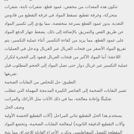
تتكون هذه المعدات من مخفض، عمود قطع، شفرات ثابتة، شفرات
متحركة، وغرفة تقطيع. تسقط المواد في غرفة التقطيع من قادوس
التغذية. يدور عمود القطع بسرعة منخفضة، مما يؤدي إلى تكسير المواد
عن طريق القص والتمزيق. بالإضافة إلى ذلك، يضغط جهاز الدفع المواد
على عمود القطع، مما يزيد من كفاءة التكسير. أثناء عملية التكسير، يتم
تفريغ المواد الأصغر من فتحات الغربال عبر الغربال وتدخل في العمليات
اللاحقة؛ أما المواد الأكبر من فتحات الغربال فتعود إلى الحجرة لتكرار
عملية التكسير عبر غربال دوار حتى تصل المواد إلى الحجم المطلوب قبل
تفريغها.
التطبيق: حل للتخلص من النفايات الضخمة
تشير النفايات الضخمة إلى العناصر الكبيرة المدمجة المهملة التي تتطلب
تفكيكًا وإعادة معالجة، بما في ذلك الأثاث مثل الأرائك والمراتب.
وصف الحل
يستخدم هذا الحل التقطيع ثنائي المراحل (آلات التقطيع الخشنة الأولية
وآلات التقطيع الدقيقة الثانوية) لمعالجة النفايات الضخمة، وتخضع المواد
المقطعة للفصل المغناطيسي وتكرير الأجزاء القابلة للاحتراق مما يتيح