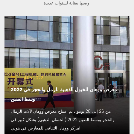
وصبها بعناية لسنوات عديدة.
Jul.05 2022
2022 معرض ووهان للخيول الذهبية للرمل والحجر في
وسط الصين
من 26 إلى 28 يونيو ، تم افتتاح معرض ووهان لآلات الرمال
والحجر بوسط الصين 2022 (الحصان الذهبي) بشكل كبير في
مركز ووهان الثقافي للمعارض في هوبي!