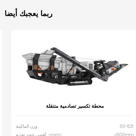
ربما يعجبك أيضا
محطة تكسير تصادمية متنقلة
53-62t
وزن الماكينة
≤600mm
أقصى حجم تغذية（mm）