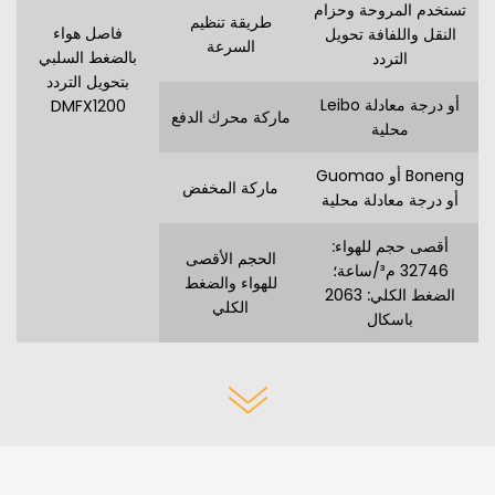
تستخدم المروحة وحزام
طريقة تنظيم
فاصل هواء
النقل واللفافة تحويل
السرعة
بالضغط السلبي
التردد
بتحويل التردد
Leibo أو درجة معادلة
DMFX1200
ماركة محرك الدفع
محلية
Guomao أو Boneng
ماركة المخفض
أو درجة معادلة محلية
أقصى حجم للهواء:
الحجم الأقصى
32746 م³/ساعة؛
للهواء والضغط
الضغط الكلي: 2063
الكلي
باسكال