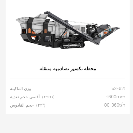
محطة تكسير تصادمية متنقلة
53-62t
وزن الماكينة
≤600mm
أقصى حجم تغذية（mm）
80-360t/h
حجم القادوس（m³）