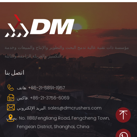
مؤسسة ذات تقنية عالية تدمج البحث والتطوير والإنتاج والمبيعات وخدمة
التكسير والغربلة الزاحفة والثابتة.
اتصل بنا
+86-21-6891-1957
هاتف:
+86-21-3756-6069
فاكس:
البريد الإلكتروني: sales@dmcrushers.com
يضيف: No. 1188,Fengliang Road, Fengcheng Town,
Fengxian District, Shanghai, China