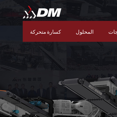
جات
المحلول
كسارة متحركة