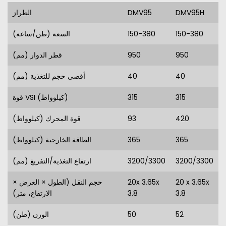
DMV95H
DMV95
الطراز
150-380
150-380
السعة (طن/ساعة)
950
950
قطر الدوار (مم)
40
40
أقصى حجم للتغذية (مم)
315
315
قوة VSI (كيلوواط)
420
93
قوة المحرك (كيلوواط)
365
365
الطاقة الخارجية (كيلوواط)
3200/3300
3200/3300
ارتفاع التغذية/التفريغ (مم)
20 x 3.65x
20x 3.65x
حجم النقل (الطول × العرض ×
3.8
3.8
الارتفاع، متر)
52
50
الوزن (طن)