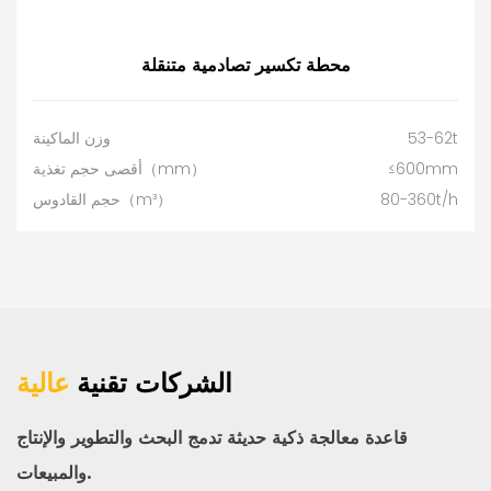
محطة تكسير تصادمية متنقلة
53-62t
وزن الماكينة
≤600mm
أقصى حجم تغذية（mm）
80-360t/h
حجم القادوس（m³）
الشركات تقنية
عالية
قاعدة معالجة ذكية حديثة تدمج البحث والتطوير والإنتاج
والمبيعات.