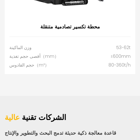
محطة تكسير تصادمية متنقلة
53-62t
وزن الماكينة
≤600mm
أقصى حجم تغذية（mm）
80-360t/h
حجم القادوس（m³）
الشركات تقنية
عالية
قاعدة معالجة ذكية حديثة تدمج البحث والتطوير والإنتاج