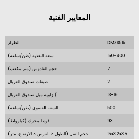
المعايير الفنية
DMZS515
الطراز
150-400
سعة التغذية (طن/ساعة)
7
حجم القادوس (متر مكعب)
2
طبقات صندوق الغربال
13-19
زاوية ميل صندوق الغربال (
500
السعة القصوى (طن/ساعة)
93
قوة المحرك (كيلوواط)
15x3.2x3.5
حجم النقل (الطول × العرض × الارتفاع، متر)