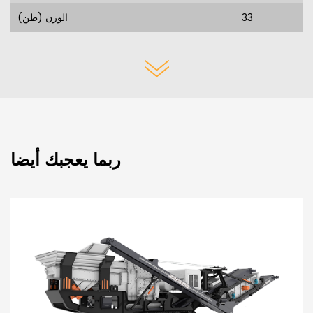
33
الوزن (طن)
ربما يعجبك أيضا