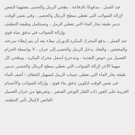
عند العمل ، مدفوعًا بالدفاعة ، يطحن الرمل والحصى بعضهما البعض
لإزالة الشوائب التي تغطي سطح الرمال والحصى ، وفي نفس الوقت
تدمر طبقة بخار الماء التي تغطي الرمل ، وتستكمل وظيفة التنظيف
وإزالة الشوائب في تدفق مياه قوي.
عند العمل ، يدفع المحرك المكره للدوران ببطء بعد أن يتم إبطاء سرعته
بواسطة الحزام V ، والمخفض ، والعتاد.
يدخل الرمل والحصى إلى خزان
الغسيل من حوض التغذية ، ويتدحرج أسفل محرك المكره ، ويطحن كل
منهما الآخر لإزالة الشوائب التي تغطي سطح الرمال والحصى.
تدمير
طبقة بخار الماء التي تغطي حبيبات الرمل لتسهيل الجفاف ؛
أضف الماء
في نفس الوقت لتكوين تدفق ماء قوي ، وإزالة الشوائب والأجسام
الغريبة على الفور ذات الثقل النوعي الصغير ، وتفريغها من خزان الغسيل
الفائض لإكمال تأثير التنظيف.