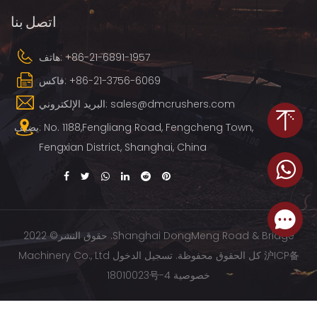
اتصل بنا
+86-21-6891-1957
هاتف:
+86-21-3756-6069
فاكس:
البريد الإلكتروني: sales@dmcrushers.com
يضيف: No. 1188,Fengliang Road, Fengcheng Town,
Fengxian District, Shanghai, China
حقوق النشر© 2022 .Shanghai DongMeng Road & Bridge
沪ICP备
Machinery Co., Ltd كل الحقوق محفوظة.
تسجيل الدخول
خصوصية
18010023号-4