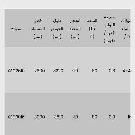
سرعة
استهلاك
السعة
الحجم
طول
قطر
اللولب
الماء (t
(t /
المحدد
الحوض
المسمار
نموذج
(ص /
/ h)
h)
(مم)
(مم)
(مم)
دقيقة)
XSD2610
2600
3220
≤10
50
0.8
4-4.5
XSD3016
3000
3810
≤10
80
0.8
16.3