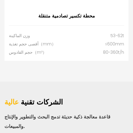
محطة تكسير تصادمية متنقلة
53-62t
وزن الماكينة
≤600mm
أقصى حجم تغذية（mm）
80-360t/h
حجم القادوس（m³）
الشركات تقنية
عالية
قاعدة معالجة ذكية حديثة تدمج البحث والتطوير والإنتاج
والمبيعات.